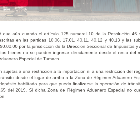
ó que aún cuando el artículo 125 numeral 10 de la Resolución 46 
critas en las partidas 10.06, 17.01, 40.11, 40.12 y 40.13 y las sub
0.00.00 por la jurisdicción de la Dirección Seccional de Impuestos 
stos bienes no se pueden ingresar directamente desde el resto del 
 Aduanero Especial de Tumaco.
ujetas a una restricción a la importación ni a una restricción del r
e tránsito desde el lugar de arribo a la Zona de Régimen Aduanero Es
pósito habilitado para que pueda finalizarse la operación de tránsi
 1165 del 2019. Si dicha Zona de Régimen Aduanero Especial no cu
ón.