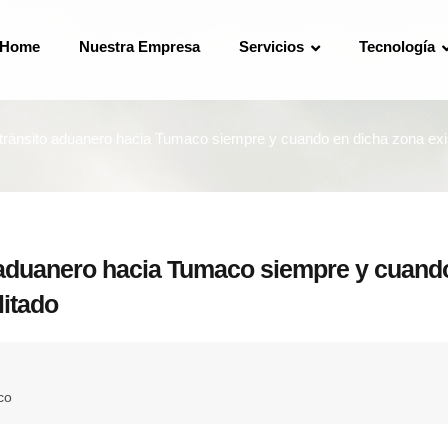
Home
Nuestra Empresa
Servicios
Tecnología
l tránsito aduanero hacia Tumaco siempre y cuando en dicha zona exis
to aduanero hacia Tumaco siempre y cuand
litado
co