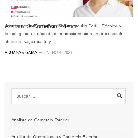
Analista de Comercio Exterior
Analista de Comercio Exterior Barranquilla Perfil: Técnico o
tecnólogo con 2 años de experiencia mínima en procesos de
atención, seguimiento y ...
ADUANAS GAMA
ENERO 4, 2024
Analista de Comercio Exterior
Auxiliar de Operaciones y Comercio Exterior